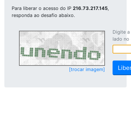
Para liberar o acesso
do IP
216.73.217.145
,
responda ao desafio abaixo.
Digite 
lado no
[trocar imagem]